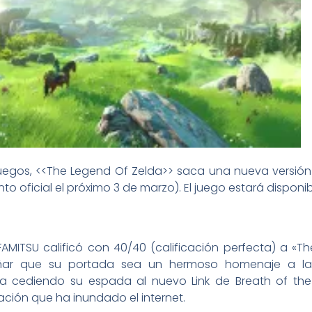
uegos, <<The Legend Of Zelda>> saca una nueva versi
o oficial el próximo 3 de marzo). El juego estará dispon
FAMITSU calificó con 40/40 (calificación perfecta) a «T
rañar que su portada sea un hermoso homenaje a l
ga cediendo su espada al nuevo Link de Breath of th
ación que ha inundado el internet.