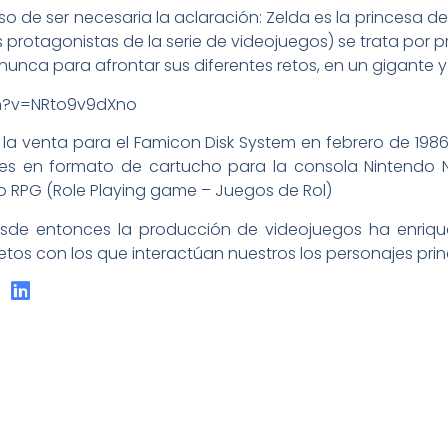
o de ser necesaria la aclaración: Zelda es la princesa del 
os protagonistas de la serie de videojuegos) se trata por
nunca para afrontar sus diferentes retos, en un gigante 
h?v=NRto9v9dXno
ó a la venta para el Famicon Disk System en febrero de 19
íses en formato de cartucho para la consola Nintendo N
ro RPG (Role Playing game – Juegos de Rol)
esde entonces la producción de videojuegos ha enrique
etos con los que interactúan nuestros los personajes prin