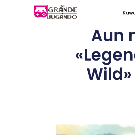
Kaw
Aun n
«Legend
Wild»