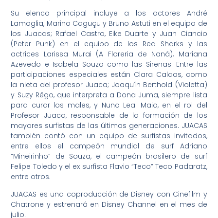
Su elenco principal incluye a los actores André
Lamoglia, Marino Caguçu y Bruno Astuti en el equipo de
los Juacas; Rafael Castro, Eike Duarte y Juan Ciancio
(Peter Punk) en el equipo de los Red Sharks y las
actrices Larissa Murai (A Floreria de Naná), Mariana
Azevedo e Isabela Souza como las Sirenas. Entre las
participaciones especiales están Clara Caldas, como
la nieta del profesor Juaca; Joaquín Berthold (Violetta)
y Suzy Rêgo, que interpreta a Dona Juma, siempre lista
para curar los males, y Nuno Leal Maia, en el rol del
Profesor Juaca, responsable de la formación de los
mayores surfistas de las últimas generaciones. JUACAS
también contó con un equipo de surfistas invitados,
entre ellos el campeón mundial de surf Adriano
“Mineirinho” de Souza, el campeón brasilero de surf
Felipe Toledo y el ex surfista Flavio “Teco” Teco Padaratz,
entre otros.
JUACAS es una coproducción de Disney con Cinefilm y
Chatrone y estrenará en Disney Channel en el mes de
julio.