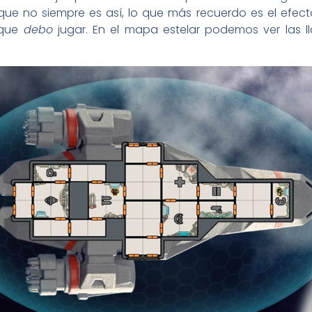
que no siempre es así, lo que más recuerdo es el efec
 que
debo
jugar. En el mapa estelar podemos ver las ll