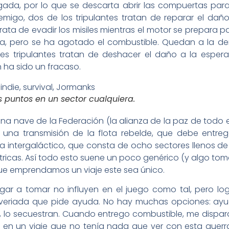
da, por lo que se descarta abrir las compuertas para ex
emigo, dos de los tripulantes tratan de reparar el da
ata de evadir los misiles mientras el motor se prepara pa
gra, pero se ha agotado el combustible. Quedan a la der
es tripulantes tratan de deshacer el daño a la espera 
n ha sido un fracaso.
 puntos en un sector cualquiera.
una nave de la Federación (la alianza de la paz de todo 
 una transmisión de la flota rebelde, que debe entre
ema intergaláctico, que consta de ocho sectores llenos
éctricas. Así todo esto suene un poco genérico (y algo to
ue emprendamos un viaje este sea único.
ar a tomar no influyen en el juego como tal, pero log
eriada que pide ayuda. No hay muchas opciones: ayu
ón, lo secuestran. Cuando entrego combustible, me dispa
n un viaje que no tenía nada que ver con esta guerra,