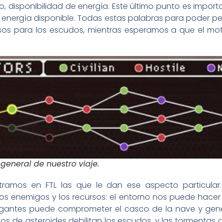
udo, disponibilidad de energía. Este último punto es imp
a energía disponible. Todas estas palabras para poder pe
os para los escudos, mientras esperamos a que el moto
general de nuestro viaje.
tramos en FTL las que le dan ese aspecto particular.
s enemigos y los recursos: el entorno nos puede hacer
igantes puede comprometer el casco de la nave y gener
mpos de asteroides debilitan los escudos, y las tormentas