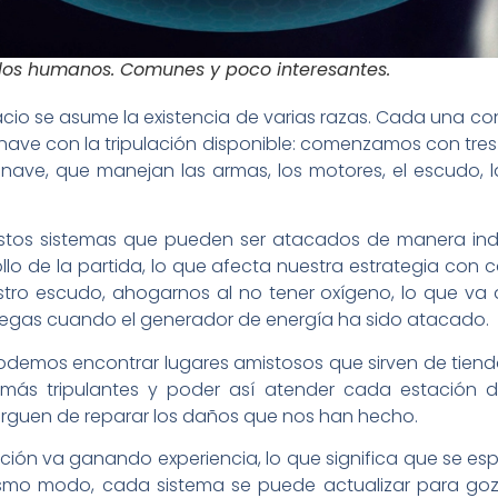
los humanos. Comunes y poco interesantes.
acio se asume la existencia de varias razas. Cada una con
a nave con la tripulación disponible: comenzamos con tre
a nave, que manejan las armas, los motores, el escudo, 
tos sistemas que pueden ser atacados de manera indi
ollo de la partida, lo que afecta nuestra estrategia co
tro escudo, ahogarnos al no tener oxígeno, lo que va 
ciegas cuando el generador de energía ha sido atacado.
odemos encontrar lugares amistosos que sirven de tienda
r más tripulantes y poder así atender cada estación
rguen de reparar los daños que nos han hecho.
ulación va ganando experiencia, lo que significa que se esp
ismo modo, cada sistema se puede actualizar para goza