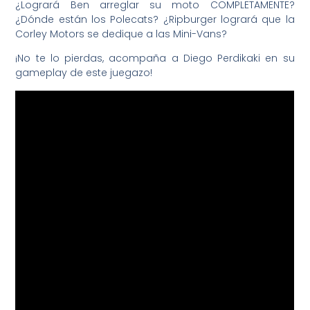
¿Logrará Ben arreglar su moto COMPLETAMENTE?
¿Dónde están los Polecats? ¿Ripburger logrará que la
Corley Motors se dedique a las Mini-Vans?
¡No te lo pierdas, acompaña a Diego Perdikaki en su
gameplay de este juegazo!