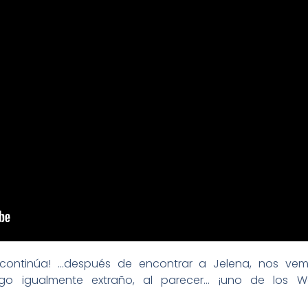
 continúa! …después de encontrar a Jelena, nos ve
go igualmente extraño, al parecer… ¡uno de los W