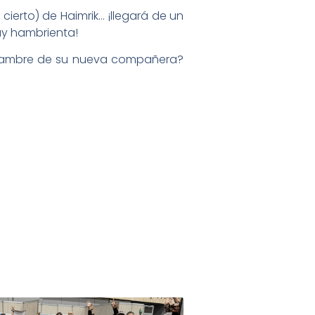
ierto) de Haimrik… ¡llegará de un
uy hambrienta!
l hambre de su nueva compañera?