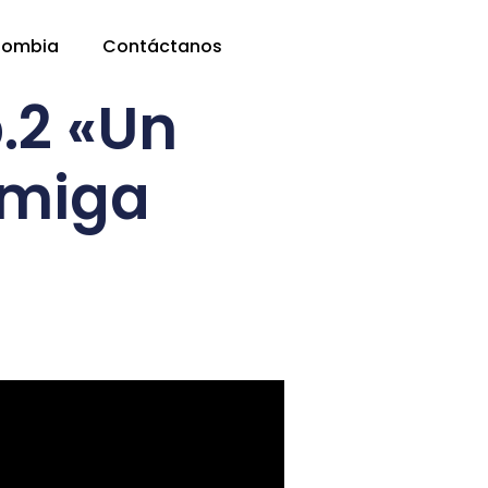
lombia
Contáctanos
p.2 «Un
Amiga
D