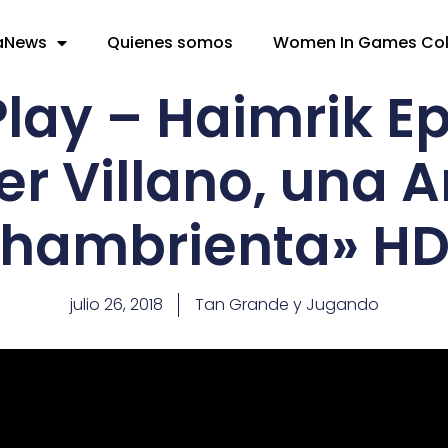
aNews
Quienes somos
Women In Games Co
Play – Haimrik E
er Villano, una 
hambrienta» H
julio 26, 2018
Tan Grande y Jugando