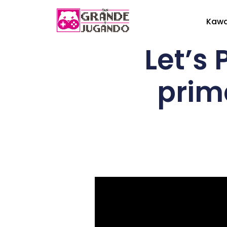
Kaw
Let’s 
prim