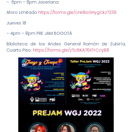
– 6pm – 8pm Javeriana
Aforo Limitado
https://forms.gle/cnk8izGHygCkz7239
Jueves 18
– 4pm – 8pm PRE JAM BOGOTÁ
Biblioteca de los Andes General Ramón de Zubiría,
Cuarto Piso.
https://forms.gle/zTLrBKA76XTrCcyB8